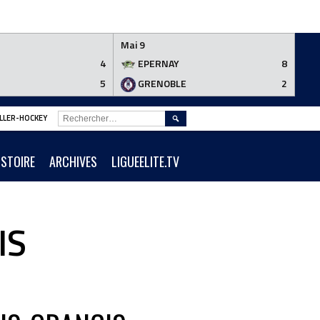
Mai 9
4
EPERNAY
8
5
GRENOBLE
2
RECHERCHER :
ROLLER-HOCKEY
ISTOIRE
ARCHIVES
LIGUEELITE.TV
IS