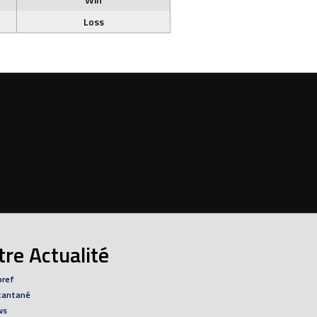
Loss
re Actualité
bref
tantané
ws