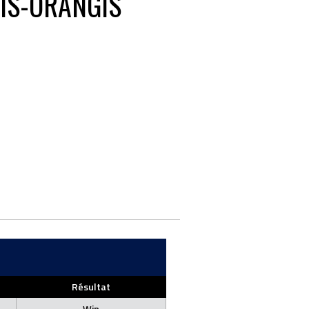
IS-ORANGIS
Résultat
Win