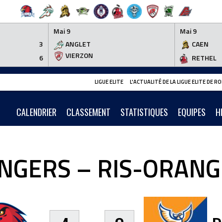
Mai 9
Mai 9
3
ANGLET
CAEN
VIERZON
6
RETHEL
LIGUE ELITE
L'ACTUALITÉ DE LA LIGUE ELITE DE 
CALENDRIER
CLASSEMENT
STATISTIQUES
EQUIPES
H
NGERS – RIS-ORANG