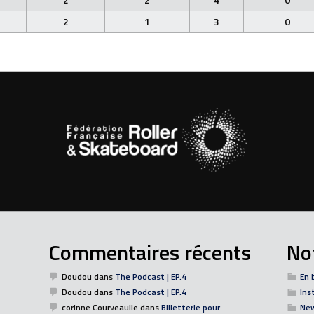
2
1
3
0
Commentaires récents
Not
Doudou
dans
The Podcast | EP.4
En 
Doudou
dans
The Podcast | EP.4
Ins
corinne Courveaulle
dans
Billetterie pour
Ne