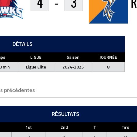
4
-
3
R
DÉTAILS
ps
LIGUE
Saison
JOURNÉE
0 min
Ligue Elite
2024-2025
8
s précédentes
RÉSULTATS
1st
2nd
T
Tirs
2
2
4
0