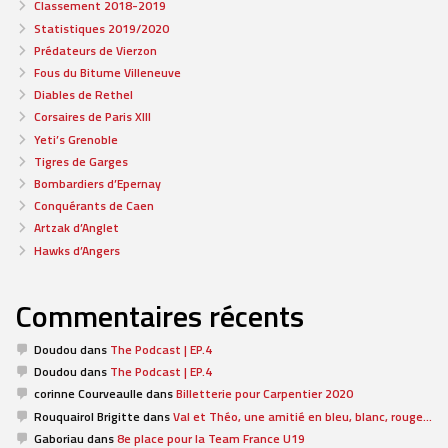
Classement 2018-2019
Statistiques 2019/2020
Prédateurs de Vierzon
Fous du Bitume Villeneuve
Diables de Rethel
Corsaires de Paris XIII
Yeti’s Grenoble
Tigres de Garges
Bombardiers d’Epernay
Conquérants de Caen
Artzak d’Anglet
Hawks d’Angers
Commentaires récents
Doudou
dans
The Podcast | EP.4
Doudou
dans
The Podcast | EP.4
corinne Courveaulle
dans
Billetterie pour Carpentier 2020
Rouquairol Brigitte
dans
Val et Théo, une amitié en bleu, blanc, rouge…
Gaboriau
dans
8e place pour la Team France U19