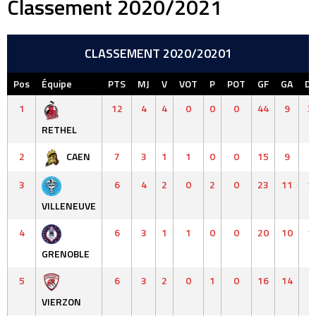
Classement 2020/2021
CLASSEMENT 2020/20201
Pos
Équipe
PTS
MJ
V
VOT
P
POT
GF
GA
Di
1
12
4
4
0
0
0
44
9
3
RETHEL
2
CAEN
7
3
1
1
0
0
15
9
6
3
6
4
2
0
2
0
23
11
1
VILLENEUVE
4
6
3
1
1
0
0
20
10
1
GRENOBLE
5
6
3
2
0
1
0
16
14
2
VIERZON