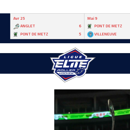
Avr 25
Mai 9
ANGLET
6
PONT DE METZ
PONT DE METZ
5
VILLENEUVE
Skip
to
content