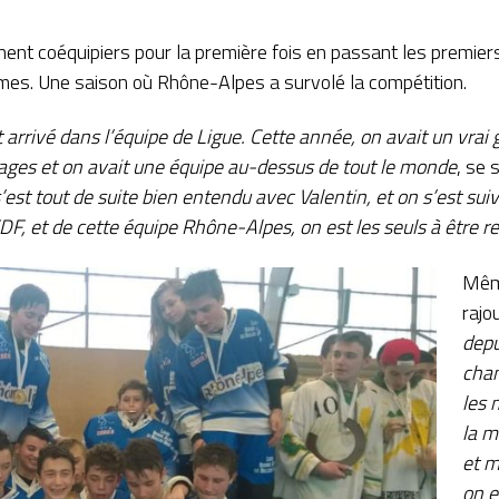
nent coéquipiers pour la première fois en passant les premie
mes. Une saison où Rhône-Alpes a survolé la compétition.
arrivé dans l’équipe de Ligue.
Cette année, on avait un vrai 
ages et on avait une équipe au-dessus de tout le monde
, se 
’est tout de suite bien entendu avec Valentin, et on s’est suivi
DF, et de cette équipe Rhône-Alpes, on est les seuls à être 
Même
rajo
depu
cham
les 
la m
et m
on e