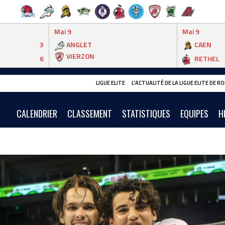
Mai 9
Mai 9
3
ANGLET
CAEN
VIERZON
6
RETHEL
LIGUE ELITE
L'ACTUALITÉ DE LA LIGUE ELITE DE 
CALENDRIER
CLASSEMENT
STATISTIQUES
EQUIPES
H