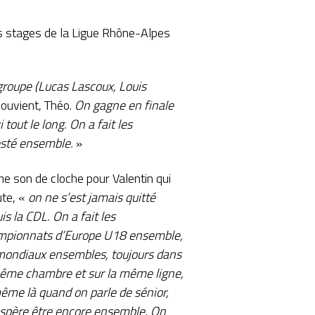
rs stages de la Ligue Rhône-Alpes
groupe (Lucas Lascoux, Louis
souvient, Théo.
On gagne en finale
 tout le long. On a fait les
resté ensemble.
»
 son de cloche pour Valentin qui
ute, «
on ne s’est jamais quitté
is la CDL. On a fait les
pionnats d’Europe U18 ensemble,
mondiaux ensembles, toujours dans
ême chambre et sur la même ligne,
ême là quand on parle de sénior,
spère être encore ensemble. On