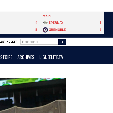
Mai 9
4
EPERNAY
8
5
GRENOBLE
2
RECHERCHER :
ROLLER-HOCKEY
ISTOIRE
ARCHIVES
LIGUEELITE.TV