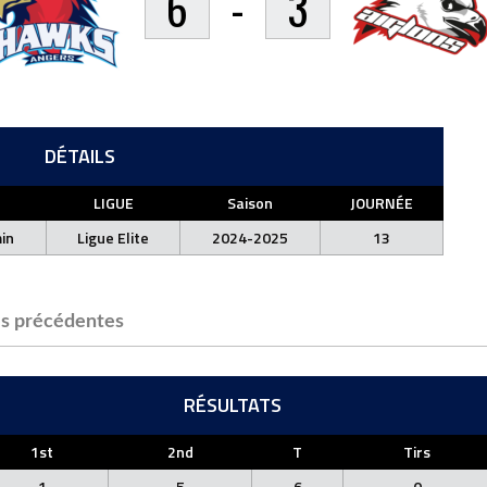
6
-
3
DÉTAILS
LIGUE
Saison
JOURNÉE
in
Ligue Elite
2024-2025
13
s précédentes
RÉSULTATS
1st
2nd
T
Tirs
1
5
6
0