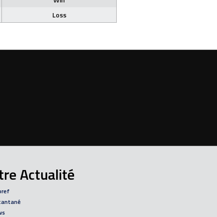
Loss
re Actualité
bref
tantané
ws