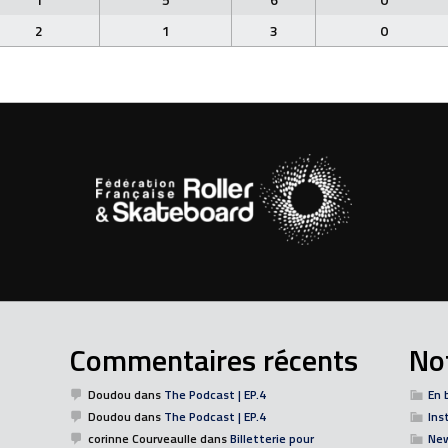
2
1
3
0
Commentaires récents
Not
Doudou
dans
The Podcast | EP.4
En 
Doudou
dans
The Podcast | EP.4
Ins
corinne Courveaulle
dans
Billetterie pour
Ne