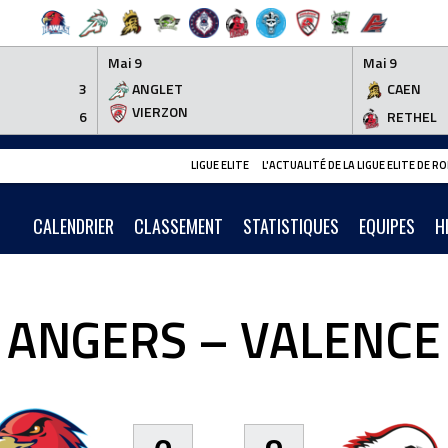
Mai 9
Mai 9
3
ANGLET
CAEN
VIERZON
6
RETHEL
LIGUE ELITE
L'ACTUALITÉ DE LA LIGUE ELITE DE 
CALENDRIER
CLASSEMENT
STATISTIQUES
EQUIPES
H
ANGERS – VALENCE