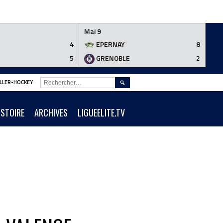
Mai 9
4
EPERNAY
8
5
GRENOBLE
2
RECHERCHER :
ROLLER-HOCKEY
ISTOIRE
ARCHIVES
LIGUEELITE.TV