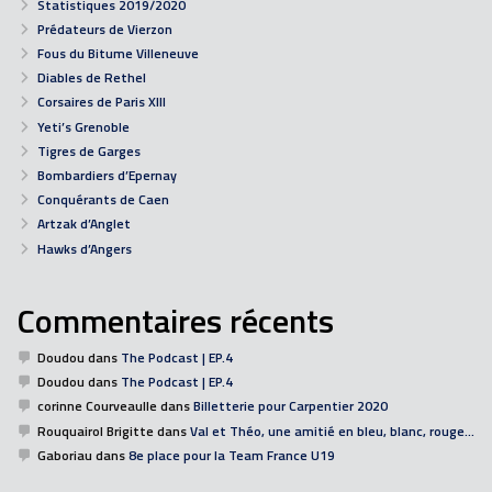
Statistiques 2019/2020
Prédateurs de Vierzon
Fous du Bitume Villeneuve
Diables de Rethel
Corsaires de Paris XIII
Yeti’s Grenoble
Tigres de Garges
Bombardiers d’Epernay
Conquérants de Caen
Artzak d’Anglet
Hawks d’Angers
Commentaires récents
Doudou
dans
The Podcast | EP.4
Doudou
dans
The Podcast | EP.4
corinne Courveaulle
dans
Billetterie pour Carpentier 2020
Rouquairol Brigitte
dans
Val et Théo, une amitié en bleu, blanc, rouge…
Gaboriau
dans
8e place pour la Team France U19