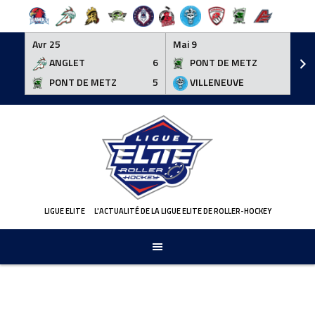
Avr 25
Mai 9
ANGLET
6
PONT DE METZ
3
PONT DE METZ
5
VILLENEUVE
6
Skip
to
content
LIGUE ELITE
L'ACTUALITÉ DE LA LIGUE ELITE DE ROLLER-HOCKEY