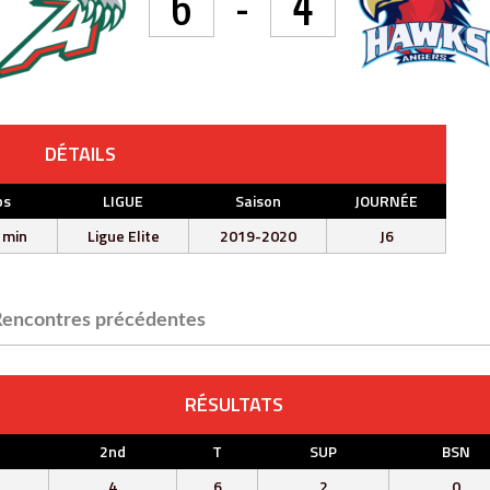
6
-
4
DÉTAILS
ps
LIGUE
Saison
JOURNÉE
 min
Ligue Elite
2019-2020
J6
encontres précédentes
RÉSULTATS
t
2nd
T
SUP
BSN
4
6
2
0