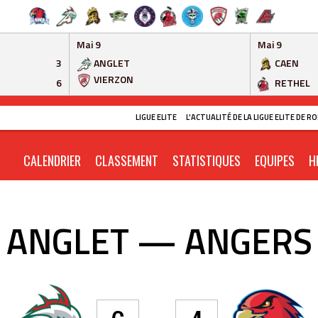
Mai 9
Mai 9
3
ANGLET
CAEN
VIERZON
6
RETHEL
LIGUE ELITE
L'ACTUALITÉ DE LA LIGUE ELITE DE 
CALENDRIER
CLASSEMENT
STATISTIQUES
EQUIPES
H
ANGLET — ANGERS