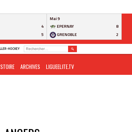
Mai 9
4
EPERNAY
8
5
GRENOBLE
2
RECHERCHER :
ROLLER-HOCKEY
ISTOIRE
ARCHIVES
LIGUEELITE.TV