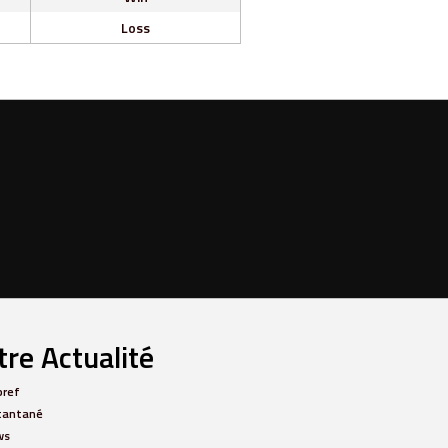
Loss
re Actualité
bref
tantané
ws