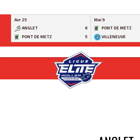
Avr 25
Mai 9
ANGLET
6
PONT DE METZ
PONT DE METZ
5
VILLENEUVE
Skip
to
content