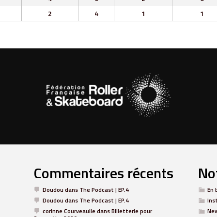
2
4
1
1
Commentaires récents
Not
Doudou
dans
The Podcast | EP.4
En 
Doudou
dans
The Podcast | EP.4
Ins
corinne Courveaulle
dans
Billetterie pour
Ne