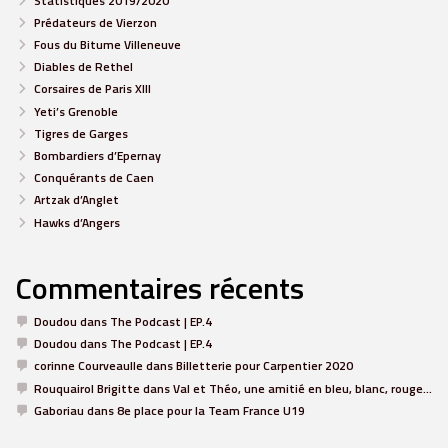
Statistiques 2019/2020
Prédateurs de Vierzon
Fous du Bitume Villeneuve
Diables de Rethel
Corsaires de Paris XIII
Yeti’s Grenoble
Tigres de Garges
Bombardiers d’Epernay
Conquérants de Caen
Artzak d’Anglet
Hawks d’Angers
Commentaires récents
Doudou
dans
The Podcast | EP.4
Doudou
dans
The Podcast | EP.4
corinne Courveaulle
dans
Billetterie pour Carpentier 2020
Rouquairol Brigitte
dans
Val et Théo, une amitié en bleu, blanc, rouge…
Gaboriau
dans
8e place pour la Team France U19