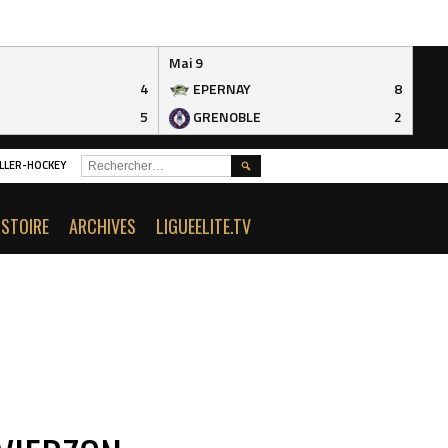
Mai 9
4
EPERNAY
8
5
GRENOBLE
2
RECHERCHER :
ROLLER-HOCKEY
ISTOIRE
ARCHIVES
LIGUEELITE.TV