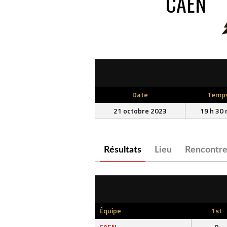
CAEN
Date
Temp
21 octobre 2023
19 h 30 
Résultats
Lieu
Rencontre
Équipe
1st
CAEN
0