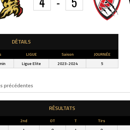
4
-
5
DÉTAILS
s
LIGUE
Saison
JOURNÉE
min
Ligue Elite
2023-2024
5
s précédentes
RÉSULTATS
2nd
OT
T
Tirs
4
0
4
0