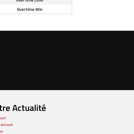
Overtime Win
re Actualité
bref
tantané
ws