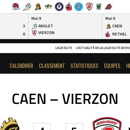
Mai 9
Mai 9
3
ANGLET
CAEN
VIERZON
6
RETHEL
LIGUE ELITE
L'ACTUALITÉ DE LA LIGUE ELITE DE 
CALENDRIER
CLASSEMENT
STATISTIQUES
EQUIPES
H
CAEN – VIERZON