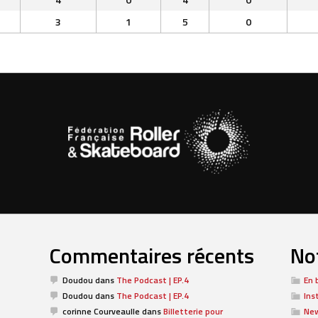
3
1
5
0
Commentaires récents
Not
Doudou
dans
The Podcast | EP.4
En 
Doudou
dans
The Podcast | EP.4
Ins
corinne Courveaulle
dans
Billetterie pour
Ne