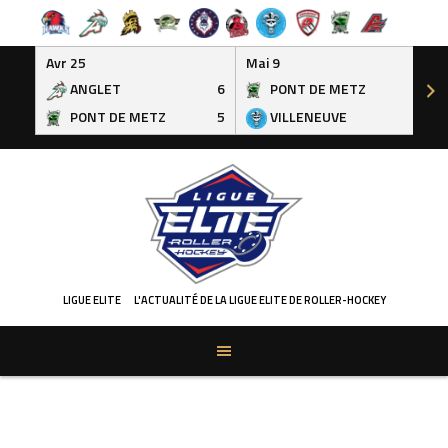
Avr 25
Mai 9
ANGLET
6
PONT DE METZ
3
PONT DE METZ
5
VILLENEUVE
6
Skip
to
content
LIGUE ELITE
L'ACTUALITÉ DE LA LIGUE ELITE DE ROLLER-HOCKEY