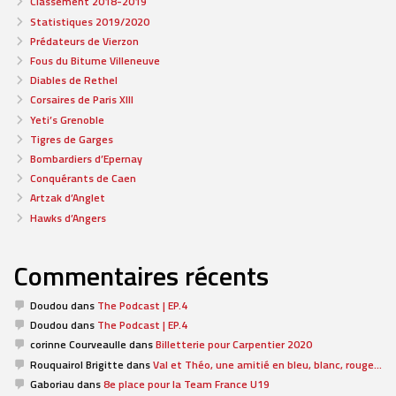
Classement 2018-2019
Statistiques 2019/2020
Prédateurs de Vierzon
Fous du Bitume Villeneuve
Diables de Rethel
Corsaires de Paris XIII
Yeti’s Grenoble
Tigres de Garges
Bombardiers d’Epernay
Conquérants de Caen
Artzak d’Anglet
Hawks d’Angers
Commentaires récents
Doudou
dans
The Podcast | EP.4
Doudou
dans
The Podcast | EP.4
corinne Courveaulle
dans
Billetterie pour Carpentier 2020
Rouquairol Brigitte
dans
Val et Théo, une amitié en bleu, blanc, rouge…
Gaboriau
dans
8e place pour la Team France U19