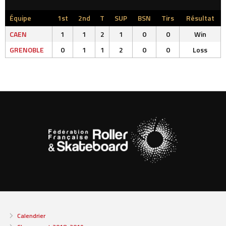
Équipe
1st
2nd
T
SUP
BSN
Tirs
Résultat
CAEN
1
1
2
1
0
0
Win
GRENOBLE
0
1
1
2
0
0
Loss
Calendrier