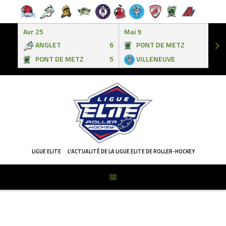
Avr 25
Mai 9
ANGLET
6
PONT DE METZ
3
PONT DE METZ
5
VILLENEUVE
6
Skip
to
content
LIGUE ELITE
L'ACTUALITÉ DE LA LIGUE ELITE DE ROLLER-HOCKEY