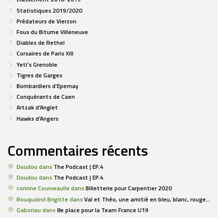
Statistiques 2019/2020
Prédateurs de Vierzon
Fous du Bitume Villeneuve
Diables de Rethel
Corsaires de Paris XIII
Yeti’s Grenoble
Tigres de Garges
Bombardiers d’Epernay
Conquérants de Caen
Artzak d’Anglet
Hawks d’Angers
Commentaires récents
Doudou
dans
The Podcast | EP.4
Doudou
dans
The Podcast | EP.4
corinne Courveaulle
dans
Billetterie pour Carpentier 2020
Rouquairol Brigitte
dans
Val et Théo, une amitié en bleu, blanc, rouge…
Gaboriau
dans
8e place pour la Team France U19