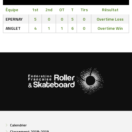
Équipe
1st
2nd
OT
T
Tirs
Résultat
EPERNAY
5
0
0
5
0
Overtime Loss
ANGLET
4
1
1
6
0
Overtime Win
Calendrier
Classement 2018-2019