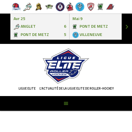
Avr 25
Mai 9
ANGLET
6
PONT DE METZ
3
PONT DE METZ
5
VILLENEUVE
6
Skip
to
content
LIGUE ELITE
L'ACTUALITÉ DE LA LIGUE ELITE DE ROLLER-HOCKEY