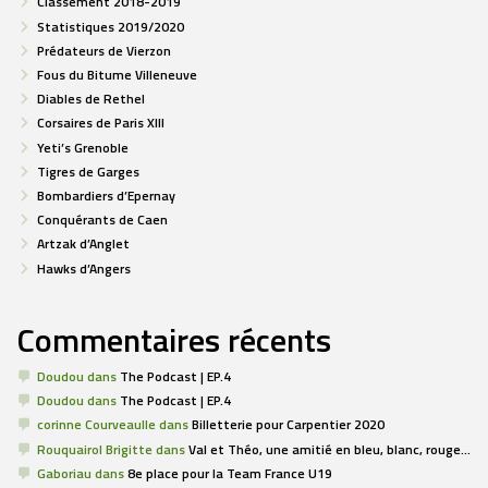
Classement 2018-2019
Statistiques 2019/2020
Prédateurs de Vierzon
Fous du Bitume Villeneuve
Diables de Rethel
Corsaires de Paris XIII
Yeti’s Grenoble
Tigres de Garges
Bombardiers d’Epernay
Conquérants de Caen
Artzak d’Anglet
Hawks d’Angers
Commentaires récents
Doudou
dans
The Podcast | EP.4
Doudou
dans
The Podcast | EP.4
corinne Courveaulle
dans
Billetterie pour Carpentier 2020
Rouquairol Brigitte
dans
Val et Théo, une amitié en bleu, blanc, rouge…
Gaboriau
dans
8e place pour la Team France U19