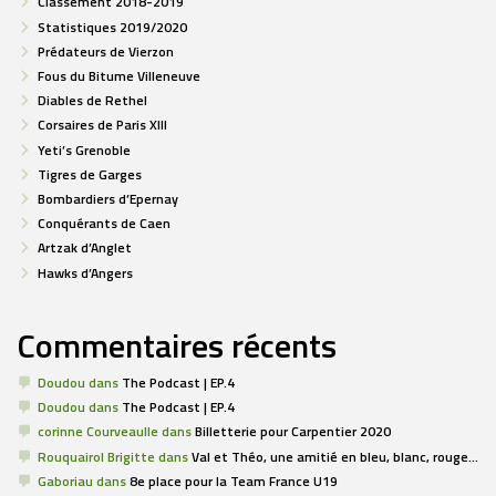
Classement 2018-2019
Statistiques 2019/2020
Prédateurs de Vierzon
Fous du Bitume Villeneuve
Diables de Rethel
Corsaires de Paris XIII
Yeti’s Grenoble
Tigres de Garges
Bombardiers d’Epernay
Conquérants de Caen
Artzak d’Anglet
Hawks d’Angers
Commentaires récents
Doudou
dans
The Podcast | EP.4
Doudou
dans
The Podcast | EP.4
corinne Courveaulle
dans
Billetterie pour Carpentier 2020
Rouquairol Brigitte
dans
Val et Théo, une amitié en bleu, blanc, rouge…
Gaboriau
dans
8e place pour la Team France U19