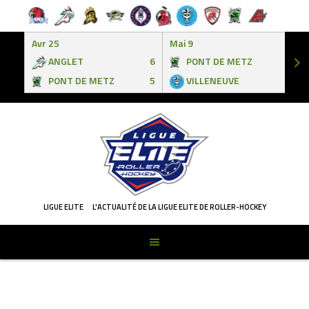
Avr 25
Mai 9
ANGLET
6
PONT DE METZ
3
PONT DE METZ
5
VILLENEUVE
6
Skip
to
content
LIGUE ELITE
L'ACTUALITÉ DE LA LIGUE ELITE DE ROLLER-HOCKEY