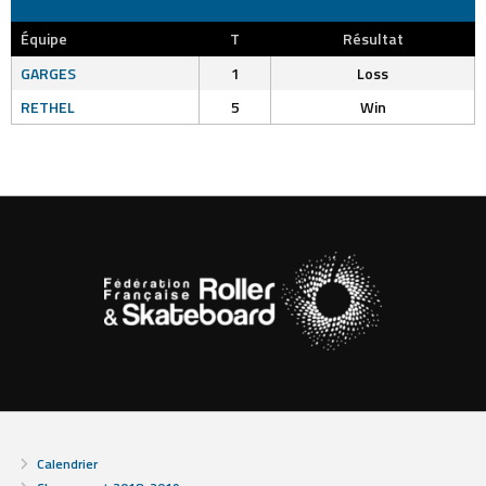
Équipe
T
Résultat
GARGES
1
Loss
RETHEL
5
Win
Calendrier