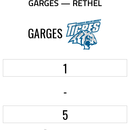
GARGES — RETHEL
GARGES
1
-
5