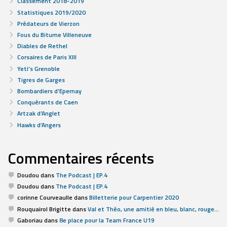
Classement 2018-2019
Statistiques 2019/2020
Prédateurs de Vierzon
Fous du Bitume Villeneuve
Diables de Rethel
Corsaires de Paris XIII
Yeti’s Grenoble
Tigres de Garges
Bombardiers d’Epernay
Conquérants de Caen
Artzak d’Anglet
Hawks d’Angers
Commentaires récents
Doudou
dans
The Podcast | EP.4
Doudou
dans
The Podcast | EP.4
corinne Courveaulle
dans
Billetterie pour Carpentier 2020
Rouquairol Brigitte
dans
Val et Théo, une amitié en bleu, blanc, rouge…
Gaboriau
dans
8e place pour la Team France U19