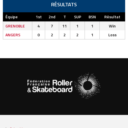
RÉSULTATS
Équipe
1st
2nd
T
SUP
BSN
Résultat
GRENOBLE
4
7
11
1
1
Win
ANGERS
0
2
2
2
1
Loss