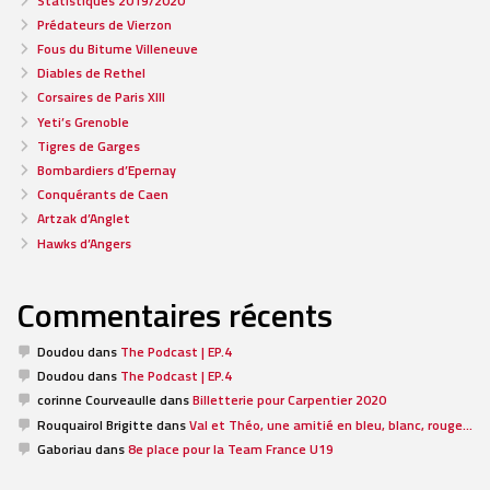
Statistiques 2019/2020
Prédateurs de Vierzon
Fous du Bitume Villeneuve
Diables de Rethel
Corsaires de Paris XIII
Yeti’s Grenoble
Tigres de Garges
Bombardiers d’Epernay
Conquérants de Caen
Artzak d’Anglet
Hawks d’Angers
Commentaires récents
Doudou
dans
The Podcast | EP.4
Doudou
dans
The Podcast | EP.4
corinne Courveaulle
dans
Billetterie pour Carpentier 2020
Rouquairol Brigitte
dans
Val et Théo, une amitié en bleu, blanc, rouge…
Gaboriau
dans
8e place pour la Team France U19