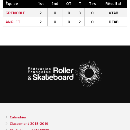
Équipe
1st
2nd
OT
T
Tirs
Résultat
GRENOBLE
2
0
0
3
0
VTAB
ANGLET
2
0
0
2
0
DTAB
Calendrier
Classement 2018-2019