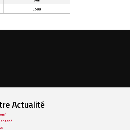
Loss
re Actualité
bref
tantané
ws