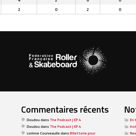
2
0
2
0
Commentaires récents
Not
Doudou
dans
The Podcast | EP.4
En 
Doudou
dans
The Podcast | EP.4
Ins
corinne Courveaulle
dans
Billetterie pour
Ne