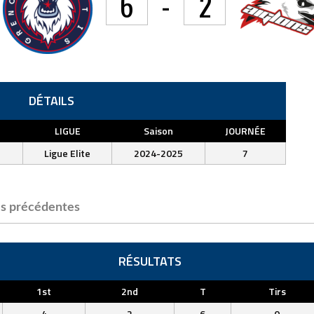
6
-
2
DÉTAILS
LIGUE
Saison
JOURNÉE
n
Ligue Elite
2024-2025
7
s précédentes
RÉSULTATS
1st
2nd
T
Tirs
4
2
6
0