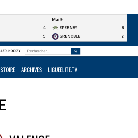
Mai 9
4
EPERNAY
8
5
GRENOBLE
2
RECHERCHER :
ROLLER-HOCKEY
ISTOIRE
ARCHIVES
LIGUEELITE.TV
E