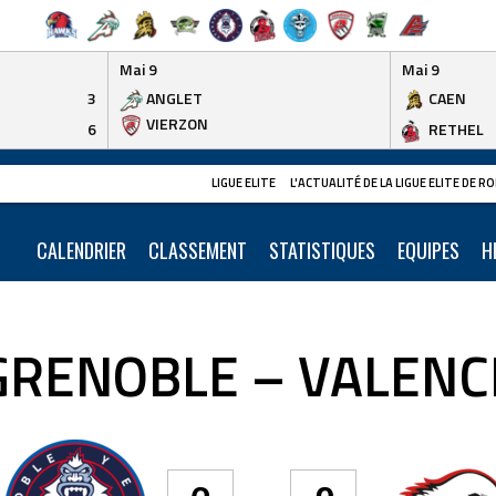
Mai 9
Mai 9
3
ANGLET
CAEN
VIERZON
6
RETHEL
LIGUE ELITE
L'ACTUALITÉ DE LA LIGUE ELITE DE 
CALENDRIER
CLASSEMENT
STATISTIQUES
EQUIPES
H
GRENOBLE – VALENC