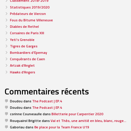
Classement 2018-2019
Statistiques 2019/2020
Prédateurs de Vierzon
Fous du Bitume Villeneuve
Diables de Rethel
Corsaires de Paris XIII
Yeti’s Grenoble
Tigres de Garges
Bombardiers d’Epernay
Conquérants de Caen
Artzak d’Anglet
Hawks d’Angers
Commentaires récents
Doudou
dans
The Podcast | EP.4
Doudou
dans
The Podcast | EP.4
corinne Courveaulle
dans
Billetterie pour Carpentier 2020
Rouquairol Brigitte
dans
Val et Théo, une amitié en bleu, blanc, rouge…
Gaboriau
dans
8e place pour la Team France U19