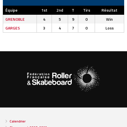
Équipe
1st
2nd
T
Tirs
Résultat
GRENOBLE
4
5
9
0
Win
GARGES
3
4
7
0
Loss
Calendrier