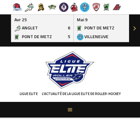
Avr 25
Mai 9
ANGLET
6
PONT DE METZ
3
PONT DE METZ
5
VILLENEUVE
6
Skip
to
content
LIGUE ELITE
L'ACTUALITÉ DE LA LIGUE ELITE DE ROLLER-HOCKEY