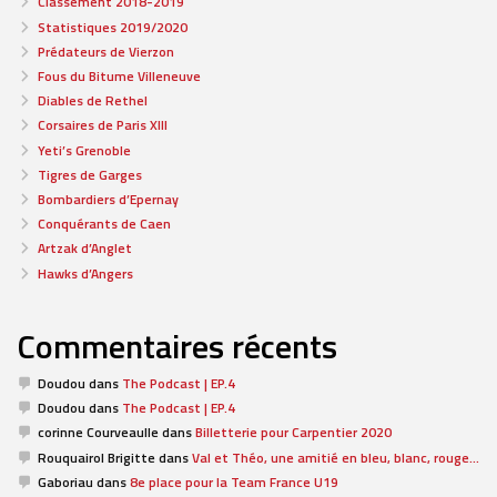
Classement 2018-2019
Statistiques 2019/2020
Prédateurs de Vierzon
Fous du Bitume Villeneuve
Diables de Rethel
Corsaires de Paris XIII
Yeti’s Grenoble
Tigres de Garges
Bombardiers d’Epernay
Conquérants de Caen
Artzak d’Anglet
Hawks d’Angers
Commentaires récents
Doudou
dans
The Podcast | EP.4
Doudou
dans
The Podcast | EP.4
corinne Courveaulle
dans
Billetterie pour Carpentier 2020
Rouquairol Brigitte
dans
Val et Théo, une amitié en bleu, blanc, rouge…
Gaboriau
dans
8e place pour la Team France U19