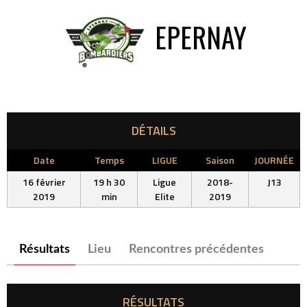
EPERNAY
DÉTAILS
Date
Temps
LIGUE
Saison
JOURNÉE
16 février
19 h 30
Ligue
2018-
J13
2019
min
Elite
2019
Résultats
Lieu
Rencontres précédentes
RÉSULTATS