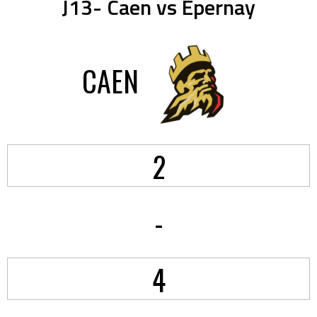
J13- Caen vs Epernay
CAEN
2
-
4