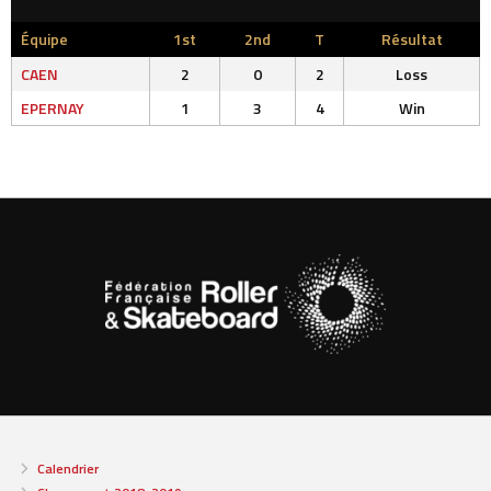
Équipe
1st
2nd
T
Résultat
CAEN
2
0
2
Loss
EPERNAY
1
3
4
Win
Calendrier