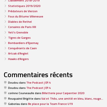
Classement 2018-2019
Statistiques 2019/2020
Prédateurs de Vierzon
Fous du Bitume Villeneuve
Diables de Rethel
Corsaires de Paris XIII
Yeti’s Grenoble
Tigres de Garges
Bombardiers d’Epernay
Conquérants de Caen
Artzak d’Anglet
Hawks d’Angers
Commentaires récents
Doudou
dans
The Podcast | EP.4
Doudou
dans
The Podcast | EP.4
corinne Courveaulle
dans
Billetterie pour Carpentier 2020
Rouquairol Brigitte
dans
Val et Théo, une amitié en bleu, blanc, rouge…
Gaboriau
dans
8e place pour la Team France U19