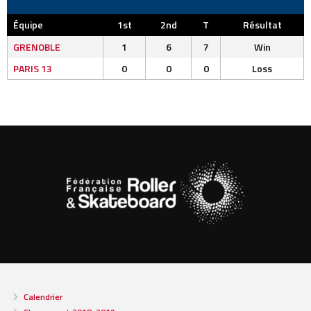
Équipe
1st
2nd
T
Résultat
GRENOBLE
1
6
7
Win
PARIS 13
0
0
0
Loss
Calendrier