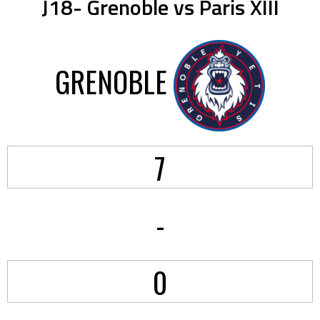
J18- Grenoble vs Paris XIII
GRENOBLE
7
-
0