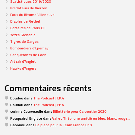
Statistiques 2019/2020
Prédateurs de Vierzon
Fous du Bitume Villeneuve
Diables de Rethel
Corsaires de Paris XIII
Yeti’s Grenoble
Tigres de Garges
Bombardiers d’Epernay
Conquérants de Caen
Artzak d’Anglet
Hawks d’Angers
Commentaires récents
Doudou
dans
The Podcast | EP.4
Doudou
dans
The Podcast | EP.4
corinne Courveaulle
dans
Billetterie pour Carpentier 2020
Rouquairol Brigitte
dans
Val et Théo, une amitié en bleu, blanc, rouge…
Gaboriau
dans
8e place pour la Team France U19