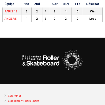
Équipe
1st
2nd
T
SUP
BSN
Tirs
Résultat
PARIS 13
2
2
4
3
1
0
Win
ANGERS
1
2
3
2
2
0
Loss
Calendrier
Classement 2018-2019