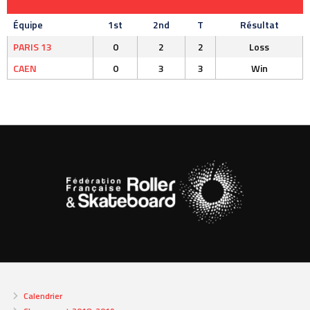
Équipe
1st
2nd
T
Résultat
PARIS 13
0
2
2
Loss
CAEN
0
3
3
Win
Calendrier