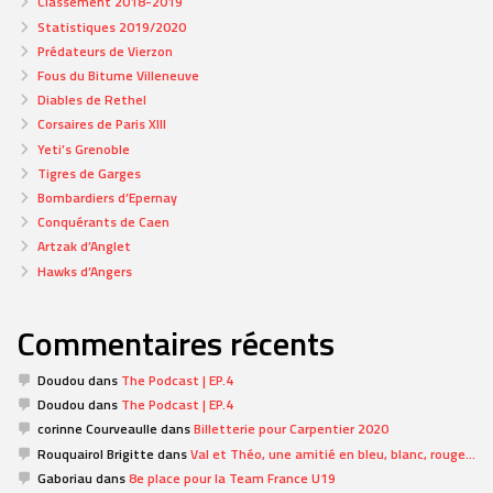
Classement 2018-2019
Statistiques 2019/2020
Prédateurs de Vierzon
Fous du Bitume Villeneuve
Diables de Rethel
Corsaires de Paris XIII
Yeti’s Grenoble
Tigres de Garges
Bombardiers d’Epernay
Conquérants de Caen
Artzak d’Anglet
Hawks d’Angers
Commentaires récents
Doudou
dans
The Podcast | EP.4
Doudou
dans
The Podcast | EP.4
corinne Courveaulle
dans
Billetterie pour Carpentier 2020
Rouquairol Brigitte
dans
Val et Théo, une amitié en bleu, blanc, rouge…
Gaboriau
dans
8e place pour la Team France U19