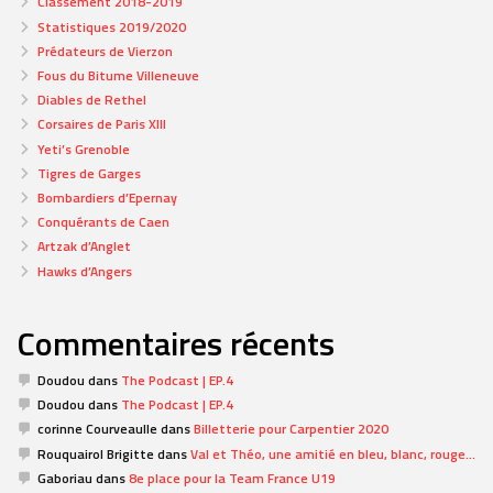
Classement 2018-2019
Statistiques 2019/2020
Prédateurs de Vierzon
Fous du Bitume Villeneuve
Diables de Rethel
Corsaires de Paris XIII
Yeti’s Grenoble
Tigres de Garges
Bombardiers d’Epernay
Conquérants de Caen
Artzak d’Anglet
Hawks d’Angers
Commentaires récents
Doudou
dans
The Podcast | EP.4
Doudou
dans
The Podcast | EP.4
corinne Courveaulle
dans
Billetterie pour Carpentier 2020
Rouquairol Brigitte
dans
Val et Théo, une amitié en bleu, blanc, rouge…
Gaboriau
dans
8e place pour la Team France U19