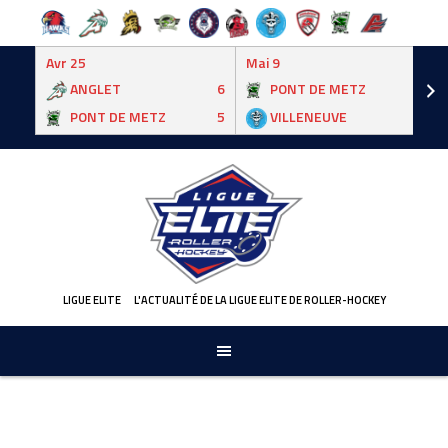
Avr 25
Mai 9
ANGLET
6
PONT DE METZ
3
PONT DE METZ
5
VILLENEUVE
6
Skip
to
content
LIGUE ELITE
L'ACTUALITÉ DE LA LIGUE ELITE DE ROLLER-HOCKEY