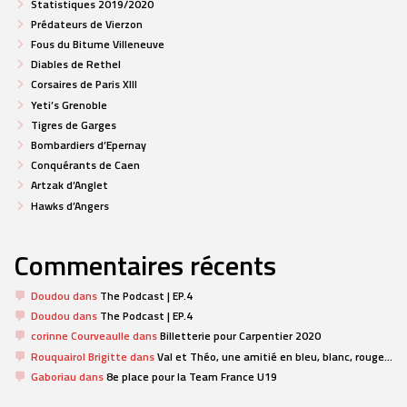
Statistiques 2019/2020
Prédateurs de Vierzon
Fous du Bitume Villeneuve
Diables de Rethel
Corsaires de Paris XIII
Yeti’s Grenoble
Tigres de Garges
Bombardiers d’Epernay
Conquérants de Caen
Artzak d’Anglet
Hawks d’Angers
Commentaires récents
Doudou
dans
The Podcast | EP.4
Doudou
dans
The Podcast | EP.4
corinne Courveaulle
dans
Billetterie pour Carpentier 2020
Rouquairol Brigitte
dans
Val et Théo, une amitié en bleu, blanc, rouge…
Gaboriau
dans
8e place pour la Team France U19