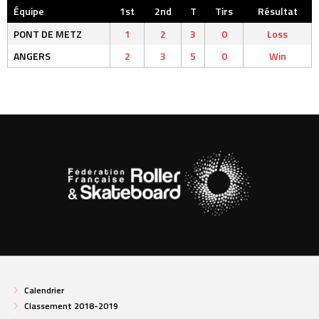
Équipe
1st
2nd
T
Tirs
Résultat
PONT DE METZ
1
2
3
0
Loss
ANGERS
2
3
5
0
Win
Calendrier
Classement 2018-2019