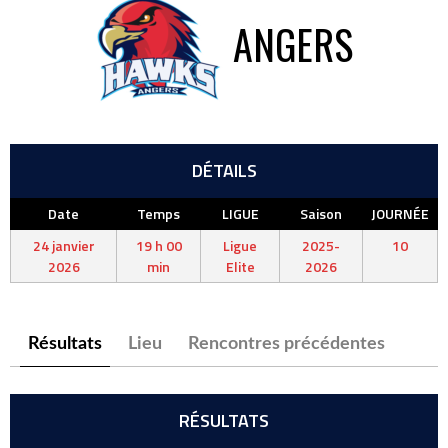
ANGERS
DÉTAILS
Date
Temps
LIGUE
Saison
JOURNÉE
24 janvier
19 h 00
Ligue
2025-
10
2026
min
Elite
2026
Résultats
Lieu
Rencontres précédentes
RÉSULTATS