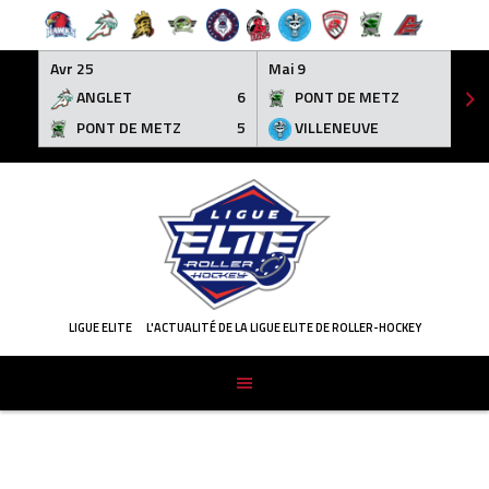
Avr 25
Mai 9
ANGLET
6
PONT DE METZ
3
PONT DE METZ
5
VILLENEUVE
6
Skip
to
content
LIGUE ELITE
L'ACTUALITÉ DE LA LIGUE ELITE DE ROLLER-HOCKEY