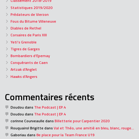
Classement 2018-2019
Statistiques 2019/2020
Prédateurs de Vierzon
Fous du Bitume Villeneuve
Diables de Rethel
Corsaires de Paris XIII
Yeti’s Grenoble
Tigres de Garges
Bombardiers d’Epernay
Conquérants de Caen
Artzak d’Anglet
Hawks d’Angers
Commentaires récents
Doudou
dans
The Podcast | EP.4
Doudou
dans
The Podcast | EP.4
corinne Courveaulle
dans
Billetterie pour Carpentier 2020
Rouquairol Brigitte
dans
Val et Théo, une amitié en bleu, blanc, rouge…
Gaboriau
dans
8e place pour la Team France U19