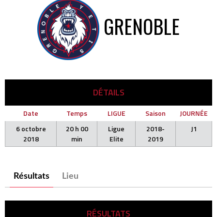
GRENOBLE
DÉTAILS
Date
Temps
LIGUE
Saison
JOURNÉE
6 octobre
20 h 00
Ligue
2018-
J1
2018
min
Elite
2019
Résultats
Lieu
RÉSULTATS