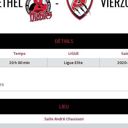
ETHEL
-
VIERZ
DÉTAILS
Temps
LIGUE
Sai
20 h 00 min
Ligue Elite
2020
es
LIEU
Salle André Chausson