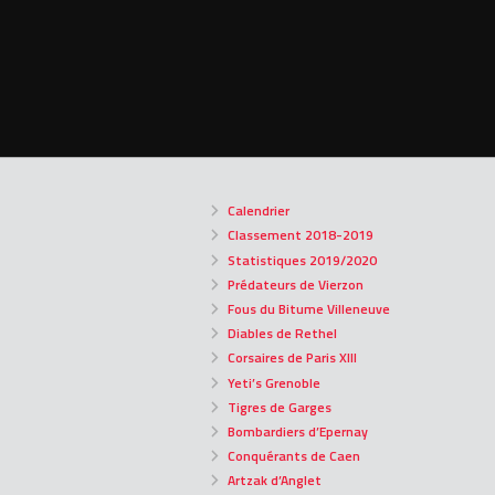
Calendrier
Classement 2018-2019
Statistiques 2019/2020
Prédateurs de Vierzon
Fous du Bitume Villeneuve
Diables de Rethel
Corsaires de Paris XIII
Yeti’s Grenoble
Tigres de Garges
Bombardiers d’Epernay
Conquérants de Caen
Artzak d’Anglet