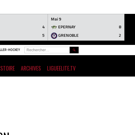
Mai 9
4
EPERNAY
8
5
GRENOBLE
2
RECHERCHER :
ROLLER-HOCKEY
ISTOIRE
ARCHIVES
LIGUEELITE.TV