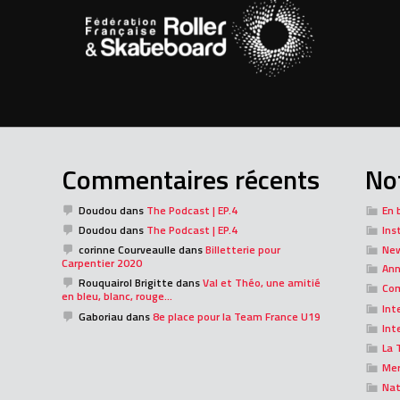
Commentaires récents
Not
Doudou
dans
The Podcast | EP.4
En 
Doudou
dans
The Podcast | EP.4
Ins
corinne Courveaulle
dans
Billetterie pour
Ne
Carpentier 2020
Ann
Rouquairol Brigitte
dans
Val et Théo, une amitié
Com
en bleu, blanc, rouge…
Int
Gaboriau
dans
8e place pour la Team France U19
Int
La 
Me
Nat