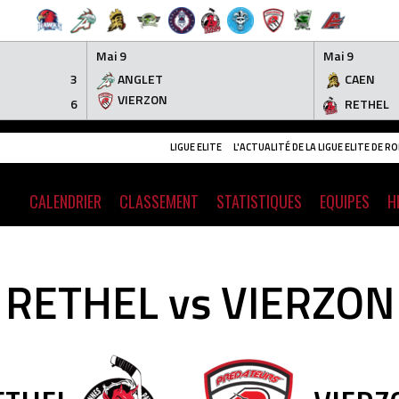
Mai 9
Mai 9
3
ANGLET
CAEN
VIERZON
6
RETHEL
LIGUE ELITE
L'ACTUALITÉ DE LA LIGUE ELITE DE 
CALENDRIER
CLASSEMENT
STATISTIQUES
EQUIPES
H
RETHEL vs VIERZON