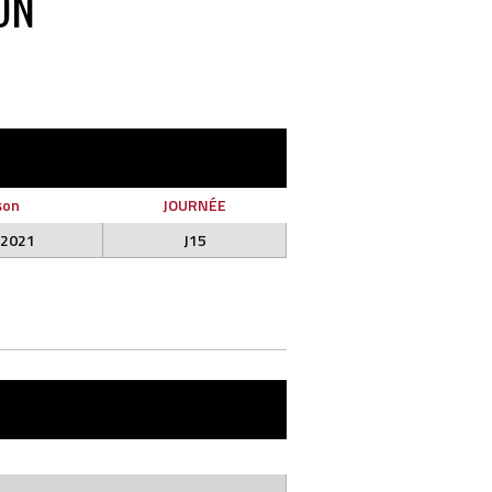
ON
son
JOURNÉE
-2021
J15