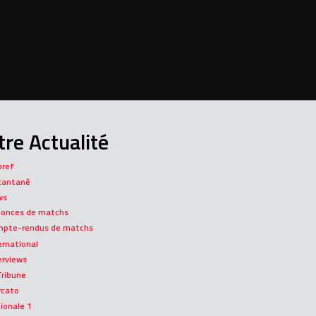
re Actualité
bref
tantané
ws
onces de matchs
pte-rendus de matchs
ernational
erviews
Tribune
rcato
ionale 1