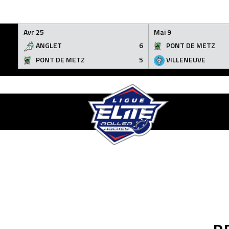
Avr 25
Mai 9
ANGLET
6
PONT DE METZ
PONT DE METZ
5
VILLENEUVE
Skip
to
content