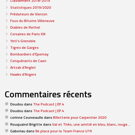
Classement 2018-2019
Statistiques 2019/2020
Prédateurs de Vierzon
Fous du Bitume Villeneuve
Diables de Rethel
Corsaires de Paris XIII
Yeti’s Grenoble
Tigres de Garges
Bombardiers d’Epernay
Conquérants de Caen
Artzak d’Anglet
Hawks d’Angers
Commentaires récents
Doudou
dans
The Podcast | EP.4
Doudou
dans
The Podcast | EP.4
corinne Courveaulle
dans
Billetterie pour Carpentier 2020
Rouquairol Brigitte
dans
Val et Théo, une amitié en bleu, blanc, rouge…
Gaboriau
dans
8e place pour la Team France U19