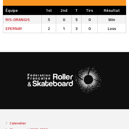
Équipe
1st
2nd
T
Tirs
Résultat
RIS-ORANGIS
5
0
5
0
Win
EPERNAY
2
1
3
0
Loss
Calendrier