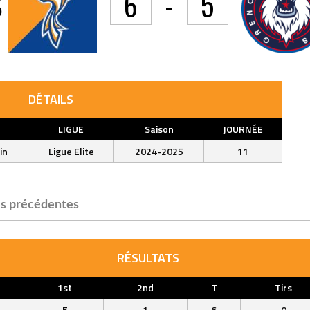
S
6
-
5
DÉTAILS
LIGUE
Saison
JOURNÉE
in
Ligue Elite
2024-2025
11
s précédentes
RÉSULTATS
1st
2nd
T
Tirs
5
1
6
0