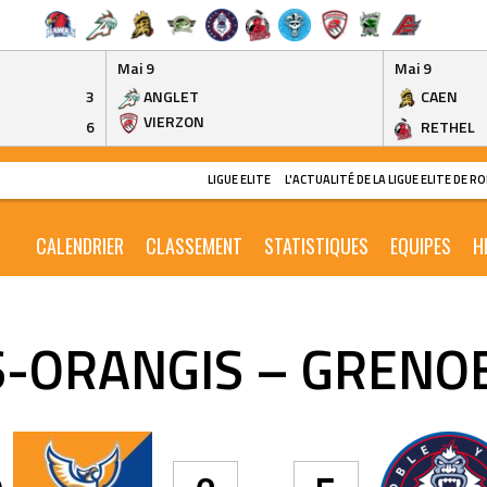
Mai 9
Mai 9
3
ANGLET
CAEN
VIERZON
6
RETHEL
LIGUE ELITE
L'ACTUALITÉ DE LA LIGUE ELITE DE 
CALENDRIER
CLASSEMENT
STATISTIQUES
EQUIPES
H
S-ORANGIS – GRENO