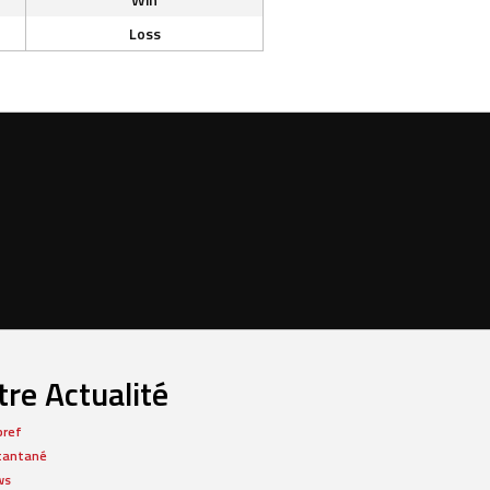
Loss
re Actualité
bref
tantané
ws