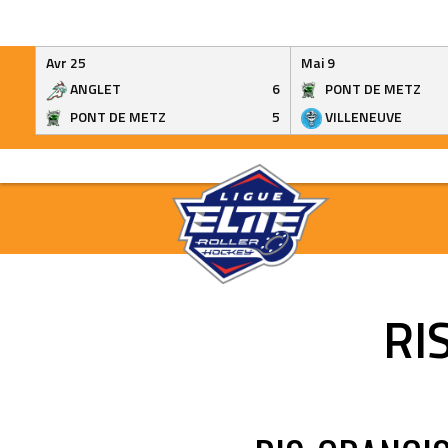
Avr 25
Mai 9
ANGLET
6
PONT DE METZ
PONT DE METZ
5
VILLENEUVE
Skip
to
content
RI