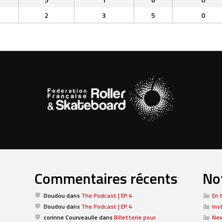
2
3
5
0
Commentaires récents
Not
Doudou
dans
The Podcast | EP.4
En 
Doudou
dans
The Podcast | EP.4
Ins
corinne Courveaulle
dans
Billetterie pour
Ne