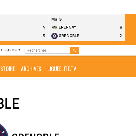
Mai 9
4
EPERNAY
8
5
GRENOBLE
2
RECHERCHER :
ROLLER-HOCKEY
ISTOIRE
ARCHIVES
LIGUEELITE.TV
BLE