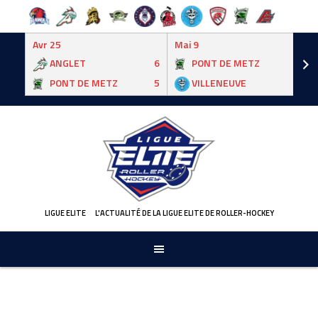
Avr 25
Mai 9
ANGLET
6
PONT DE METZ
3
PONT DE METZ
5
VILLENEUVE
6
Skip
to
content
LIGUE ELITE
L'ACTUALITÉ DE LA LIGUE ELITE DE ROLLER-HOCKEY