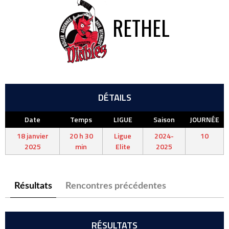
RETHEL
DÉTAILS
Date
Temps
LIGUE
Saison
JOURNÉE
18 janvier
20 h 30
Ligue
2024-
10
2025
min
Elite
2025
Résultats
Rencontres précédentes
RÉSULTATS