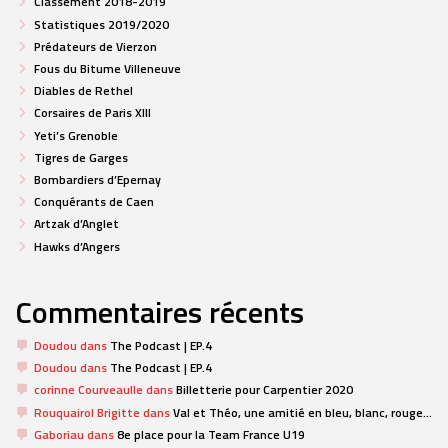
Classement 2018-2019
Statistiques 2019/2020
Prédateurs de Vierzon
Fous du Bitume Villeneuve
Diables de Rethel
Corsaires de Paris XIII
Yeti’s Grenoble
Tigres de Garges
Bombardiers d’Epernay
Conquérants de Caen
Artzak d’Anglet
Hawks d’Angers
Commentaires récents
Doudou
dans
The Podcast | EP.4
Doudou
dans
The Podcast | EP.4
corinne Courveaulle
dans
Billetterie pour Carpentier 2020
Rouquairol Brigitte
dans
Val et Théo, une amitié en bleu, blanc, rouge…
Gaboriau
dans
8e place pour la Team France U19