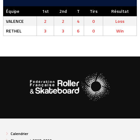
Équipe
1st
2nd
T
Tirs
Résultat
VALENCE
2
2
4
0
Loss
RETHEL
3
3
6
0
Win
Calendrier