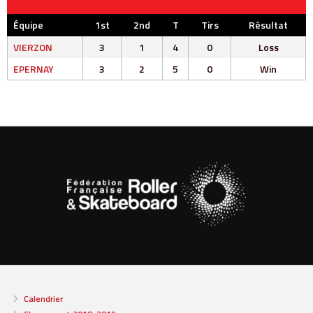
Équipe
1st
2nd
T
Tirs
Résultat
VIERZON
3
1
4
0
Loss
EPERNAY
3
2
5
0
Win
Calendrier