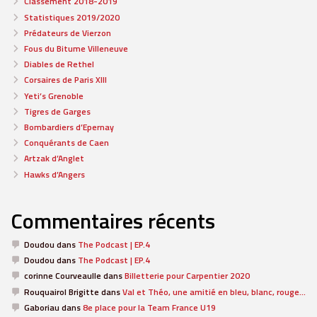
Classement 2018-2019
Statistiques 2019/2020
Prédateurs de Vierzon
Fous du Bitume Villeneuve
Diables de Rethel
Corsaires de Paris XIII
Yeti’s Grenoble
Tigres de Garges
Bombardiers d’Epernay
Conquérants de Caen
Artzak d’Anglet
Hawks d’Angers
Commentaires récents
Doudou
dans
The Podcast | EP.4
Doudou
dans
The Podcast | EP.4
corinne Courveaulle
dans
Billetterie pour Carpentier 2020
Rouquairol Brigitte
dans
Val et Théo, une amitié en bleu, blanc, rouge…
Gaboriau
dans
8e place pour la Team France U19