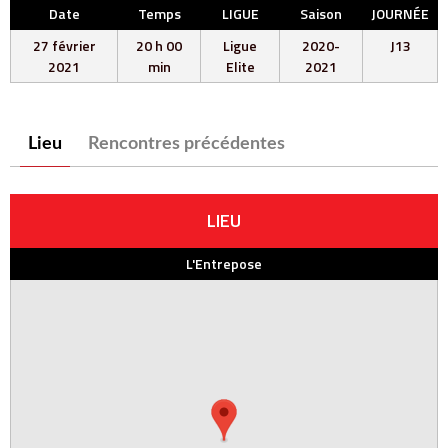
Date
Temps
LIGUE
Saison
JOURNÉE
27 février
20 h 00
Ligue
2020-
J13
2021
min
Elite
2021
Lieu
Rencontres précédentes
LIEU
L'Entrepose