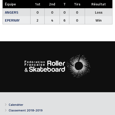
Équipe
1st
2nd
T
Tirs
Résultat
ANGERS
0
0
0
0
Loss
EPERNAY
2
4
6
0
Win
Calendrier
Classement 2018-2019