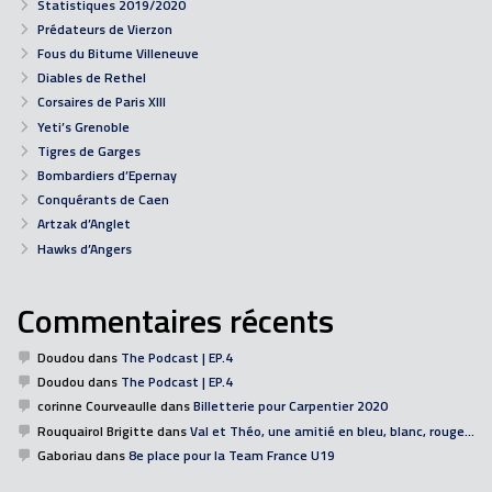
Statistiques 2019/2020
Prédateurs de Vierzon
Fous du Bitume Villeneuve
Diables de Rethel
Corsaires de Paris XIII
Yeti’s Grenoble
Tigres de Garges
Bombardiers d’Epernay
Conquérants de Caen
Artzak d’Anglet
Hawks d’Angers
Commentaires récents
Doudou
dans
The Podcast | EP.4
Doudou
dans
The Podcast | EP.4
corinne Courveaulle
dans
Billetterie pour Carpentier 2020
Rouquairol Brigitte
dans
Val et Théo, une amitié en bleu, blanc, rouge…
Gaboriau
dans
8e place pour la Team France U19