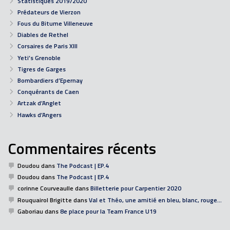
Statistiques 2019/2020
Prédateurs de Vierzon
Fous du Bitume Villeneuve
Diables de Rethel
Corsaires de Paris XIII
Yeti’s Grenoble
Tigres de Garges
Bombardiers d’Epernay
Conquérants de Caen
Artzak d’Anglet
Hawks d’Angers
Commentaires récents
Doudou
dans
The Podcast | EP.4
Doudou
dans
The Podcast | EP.4
corinne Courveaulle
dans
Billetterie pour Carpentier 2020
Rouquairol Brigitte
dans
Val et Théo, une amitié en bleu, blanc, rouge…
Gaboriau
dans
8e place pour la Team France U19