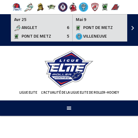
Avr 25
Mai 9
ANGLET
6
PONT DE METZ
3
PONT DE METZ
5
VILLENEUVE
6
Skip
to
content
LIGUE ELITE
L'ACTUALITÉ DE LA LIGUE ELITE DE ROLLER-HOCKEY