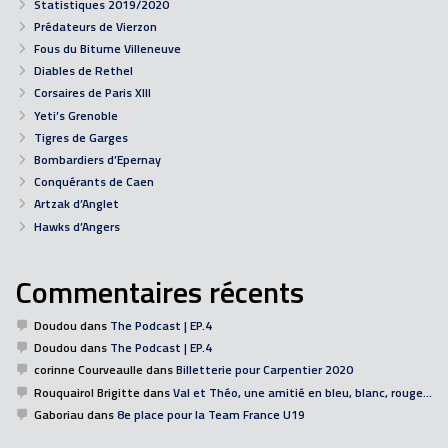
Statistiques 2019/2020
Prédateurs de Vierzon
Fous du Bitume Villeneuve
Diables de Rethel
Corsaires de Paris XIII
Yeti’s Grenoble
Tigres de Garges
Bombardiers d’Epernay
Conquérants de Caen
Artzak d’Anglet
Hawks d’Angers
Commentaires récents
Doudou
dans
The Podcast | EP.4
Doudou
dans
The Podcast | EP.4
corinne Courveaulle
dans
Billetterie pour Carpentier 2020
Rouquairol Brigitte
dans
Val et Théo, une amitié en bleu, blanc, rouge…
Gaboriau
dans
8e place pour la Team France U19