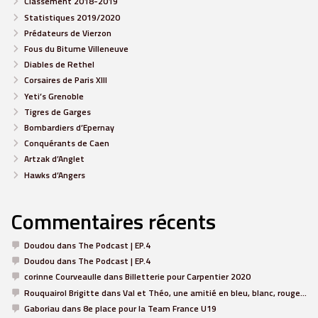
Classement 2018-2019
Statistiques 2019/2020
Prédateurs de Vierzon
Fous du Bitume Villeneuve
Diables de Rethel
Corsaires de Paris XIII
Yeti’s Grenoble
Tigres de Garges
Bombardiers d’Epernay
Conquérants de Caen
Artzak d’Anglet
Hawks d’Angers
Commentaires récents
Doudou
dans
The Podcast | EP.4
Doudou
dans
The Podcast | EP.4
corinne Courveaulle
dans
Billetterie pour Carpentier 2020
Rouquairol Brigitte
dans
Val et Théo, une amitié en bleu, blanc, rouge…
Gaboriau
dans
8e place pour la Team France U19