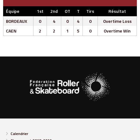
Équipe
1st
2nd
OT
T
Tirs
Résultat
BORDEAUX
0
4
0
4
0
Overtime Loss
CAEN
2
2
1
5
0
Overtime Win
Calendrier