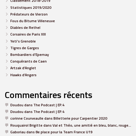
Classement 2018-2019
Statistiques 2019/2020
Prédateurs de Vierzon
Fous du Bitume Villeneuve
Diables de Rethel
Corsaires de Paris XIII
Yeti’s Grenoble
Tigres de Garges
Bombardiers d’Epernay
Conquérants de Caen
Artzak d’Anglet
Hawks d’Angers
Commentaires récents
Doudou
dans
The Podcast | EP.4
Doudou
dans
The Podcast | EP.4
corinne Courveaulle
dans
Billetterie pour Carpentier 2020
Rouquairol Brigitte
dans
Val et Théo, une amitié en bleu, blanc, rouge…
Gaboriau
dans
8e place pour la Team France U19