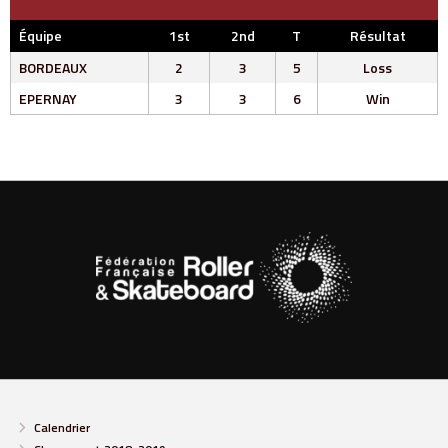
Équipe
1st
2nd
T
Résultat
BORDEAUX
2
3
5
Loss
EPERNAY
3
3
6
Win
Calendrier