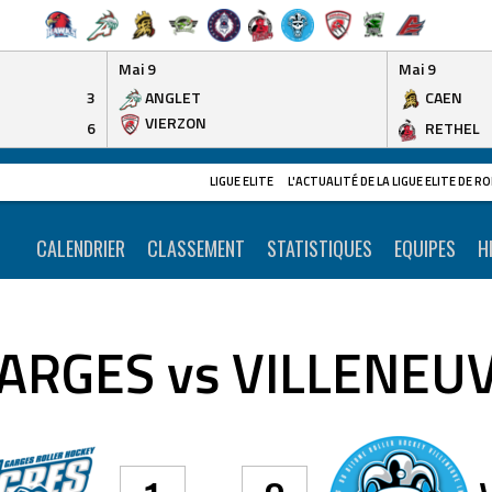
Mai 9
Mai 9
3
ANGLET
CAEN
VIERZON
6
RETHEL
LIGUE ELITE
L'ACTUALITÉ DE LA LIGUE ELITE DE 
CALENDRIER
CLASSEMENT
STATISTIQUES
EQUIPES
H
ARGES vs VILLENEU