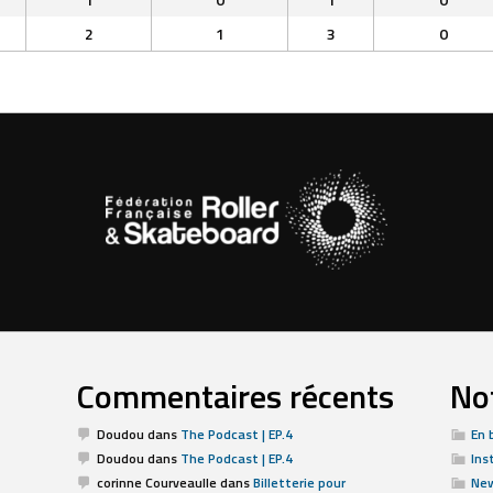
2
1
3
0
Commentaires récents
Not
Doudou
dans
The Podcast | EP.4
En 
Doudou
dans
The Podcast | EP.4
Ins
corinne Courveaulle
dans
Billetterie pour
Ne