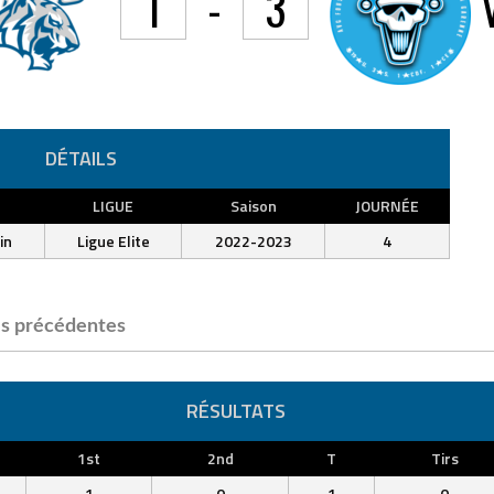
1
-
3
DÉTAILS
LIGUE
Saison
JOURNÉE
in
Ligue Elite
2022-2023
4
s précédentes
RÉSULTATS
1st
2nd
T
Tirs
1
0
1
0