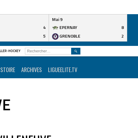
Mai 9
4
EPERNAY
8
5
GRENOBLE
2
RECHERCHER :
ROLLER-HOCKEY
ISTOIRE
ARCHIVES
LIGUEELITE.TV
VE