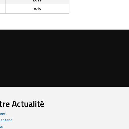
Win
re Actualité
bref
tantané
ws