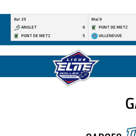
Avr 25
Mai 9
ANGLET
6
PONT DE METZ
PONT DE METZ
5
VILLENEUVE
Skip
to
content
G