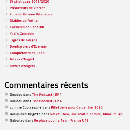
Statistiques 2019/2020
Prédateurs de Vierzon
Fous du Bitume Villeneuve
Diables de Rethel
Corsaires de Paris XIII
Yeti’s Grenoble
Tigres de Garges
Bombardiers d’Epernay
Conquérants de Caen
Artzak d’Anglet
Hawks d’Angers
Commentaires récents
Doudou
dans
The Podcast | EP.4
Doudou
dans
The Podcast | EP.4
corinne Courveaulle
dans
Billetterie pour Carpentier 2020
Rouquairol Brigitte
dans
Val et Théo, une amitié en bleu, blanc, rouge…
Gaboriau
dans
8e place pour la Team France U19