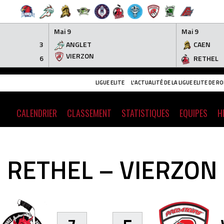
Mai 9
Mai 9
3
ANGLET
CAEN
VIERZON
6
RETHEL
LIGUE ELITE
L'ACTUALITÉ DE LA LIGUE ELITE DE 
CALENDRIER
CLASSEMENT
STATISTIQUES
EQUIPES
H
RETHEL – VIERZON