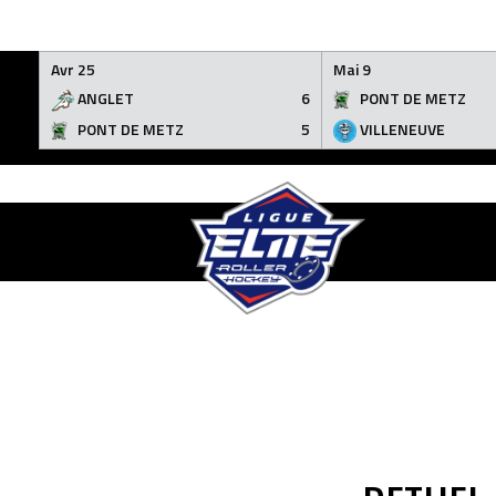
Avr 25
Mai 9
ANGLET
6
PONT DE METZ
PONT DE METZ
5
VILLENEUVE
Skip
to
content