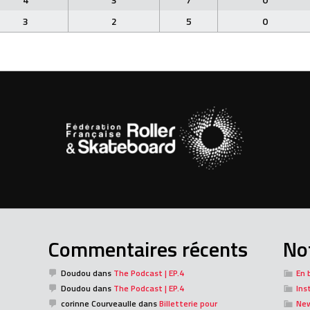
3
2
5
0
Commentaires récents
Not
Doudou
dans
The Podcast | EP.4
En 
Doudou
dans
The Podcast | EP.4
Ins
corinne Courveaulle
dans
Billetterie pour
Ne