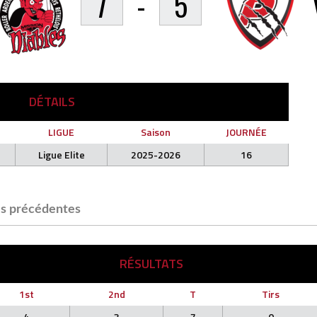
7
-
5
DÉTAILS
LIGUE
Saison
JOURNÉE
Ligue Elite
2025-2026
16
s précédentes
RÉSULTATS
1st
2nd
T
Tirs
4
3
7
0