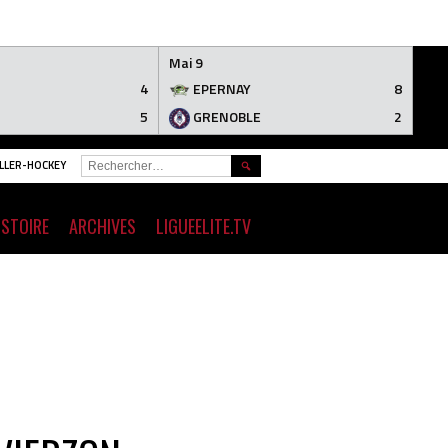
Mai 9
4
EPERNAY
8
5
GRENOBLE
2
RECHERCHER :
ROLLER-HOCKEY
ISTOIRE
ARCHIVES
LIGUEELITE.TV