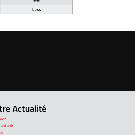
Loss
re Actualité
bref
tantané
ws