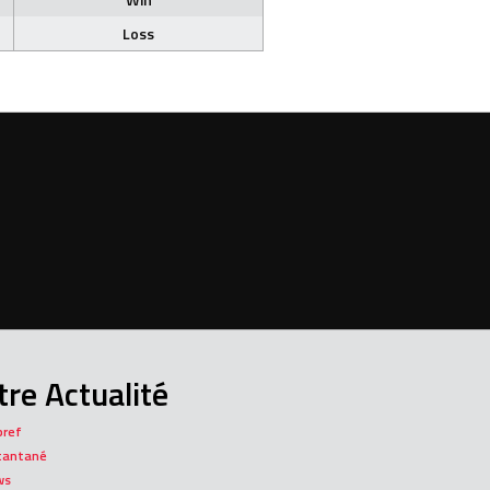
Loss
re Actualité
bref
tantané
ws