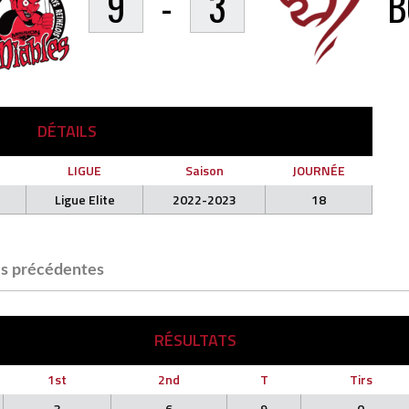
9
-
3
B
DÉTAILS
LIGUE
Saison
JOURNÉE
Ligue Elite
2022-2023
18
s précédentes
RÉSULTATS
1st
2nd
T
Tirs
3
6
9
0