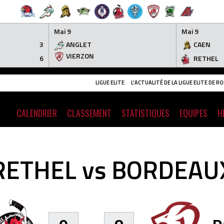
Mai 9
Mai 9
3
ANGLET
CAEN
VIERZON
6
RETHEL
LIGUE ELITE
L'ACTUALITÉ DE LA LIGUE ELITE DE 
CALENDRIER
CLASSEMENT
STATISTIQUES
EQUIPES
H
RETHEL vs BORDEAU