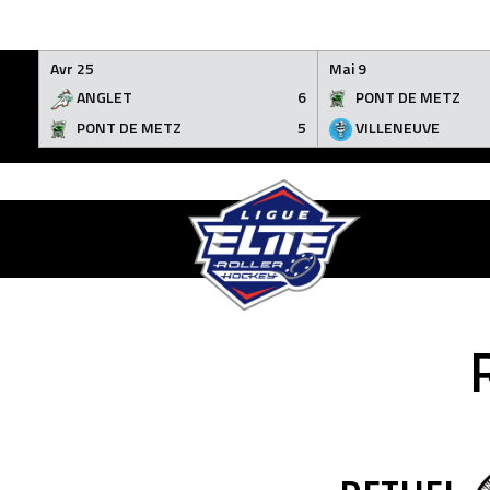
Avr 25
Mai 9
ANGLET
6
PONT DE METZ
PONT DE METZ
5
VILLENEUVE
Skip
to
content