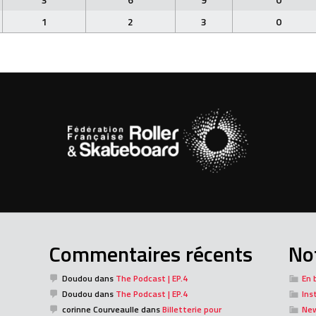
1
2
3
0
Commentaires récents
Not
Doudou
dans
The Podcast | EP.4
En 
Doudou
dans
The Podcast | EP.4
Ins
corinne Courveaulle
dans
Billetterie pour
Ne