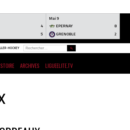
Mai 9
4
EPERNAY
8
5
GRENOBLE
2
RECHERCHER :
ROLLER-HOCKEY
ISTOIRE
ARCHIVES
LIGUEELITE.TV
X