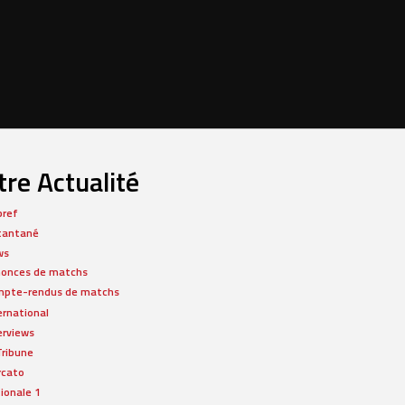
re Actualité
bref
tantané
ws
onces de matchs
pte-rendus de matchs
ernational
erviews
Tribune
rcato
ionale 1