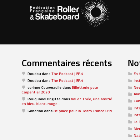
Commentaires récents
Not
Doudou
dans
The Podcast | EP.4
En 
Doudou
dans
The Podcast | EP.4
Ins
corinne Courveaulle
dans
Billetterie pour
Ne
Carpentier 2020
Ann
Rouquairol Brigitte
dans
Val et Théo, une amitié
Com
en bleu, blanc, rouge…
Int
Gaboriau
dans
8e place pour la Team France U19
Int
La 
Me
Nat