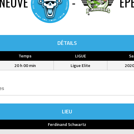
ENEUVE
-
EP
DÉTAILS
Temps
LIGUE
Sa
20 h 00 min
Ligue Elite
202
es
LIEU
Ferdinand Schwartz