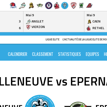
Mai 9
Mai 9
3
ANGLET
CAEN
VIERZON
6
RETHEL
LIGUE ELITE
L'ACTUALITÉ DE LA LIGUE ELITE DE 
CALENDRIER
CLASSEMENT
STATISTIQUES
EQUIPES
H
ILLENEUVE vs EPERN