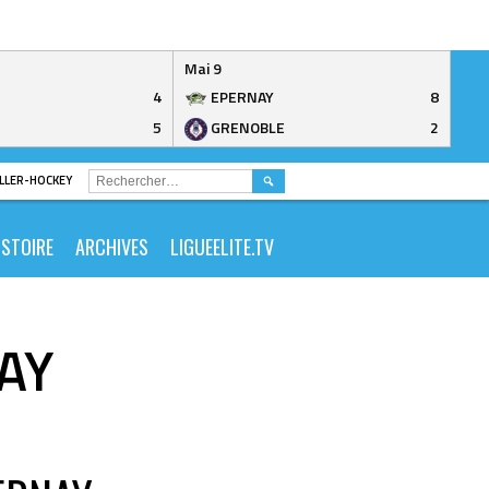
Mai 9
4
EPERNAY
8
5
GRENOBLE
2
RECHERCHER :
ROLLER-HOCKEY
ISTOIRE
ARCHIVES
LIGUEELITE.TV
AY