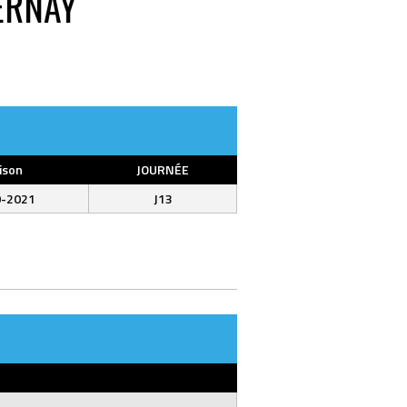
ERNAY
ison
JOURNÉE
0-2021
J13