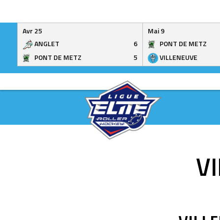
Avr 25
Mai 9
ANGLET
6
PONT DE METZ
PONT DE METZ
5
VILLENEUVE
Skip
to
content
V