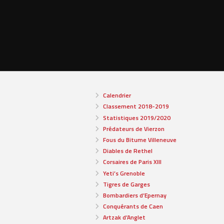
Calendrier
Classement 2018-2019
Statistiques 2019/2020
Prédateurs de Vierzon
Fous du Bitume Villeneuve
Diables de Rethel
Corsaires de Paris XIII
Yeti’s Grenoble
Tigres de Garges
Bombardiers d’Epernay
Conquérants de Caen
Artzak d’Anglet