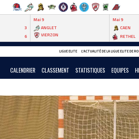
Mai 9
Mai 9
3
ANGLET
CAEN
VIERZON
6
RETHEL
LIGUE ELITE
L'ACTUALITÉ DE LA LIGUE ELITE DE 
CALENDRIER
CLASSEMENT
STATISTIQUES
EQUIPES
H