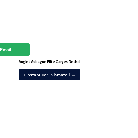
Email
Anglet
Aubagne
Elite
Garges
Rethel
L’instant Karl Niamatali
→