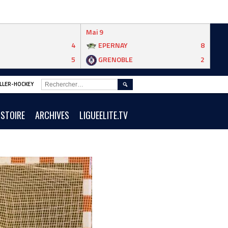
Mai 9
4
EPERNAY
8
5
GRENOBLE
2
RECHERCHER :
ROLLER-HOCKEY
ISTOIRE
ARCHIVES
LIGUEELITE.TV