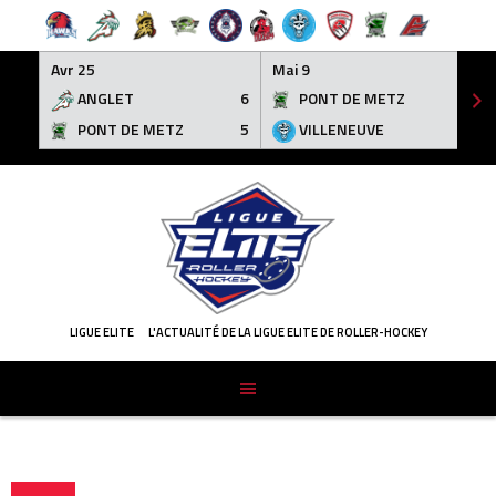
Avr 25
Mai 9
ANGLET
6
PONT DE METZ
3
PONT DE METZ
5
VILLENEUVE
6
Skip
to
content
LIGUE ELITE
L'ACTUALITÉ DE LA LIGUE ELITE DE ROLLER-HOCKEY