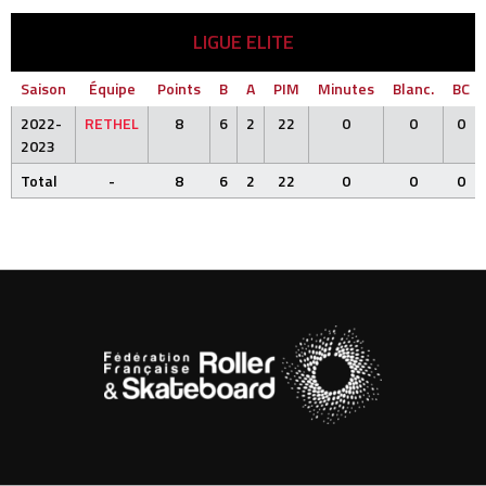
LIGUE ELITE
Saison
Équipe
Points
B
A
PIM
Minutes
Blanc.
BC
2022-
RETHEL
8
6
2
22
0
0
0
2023
Total
-
8
6
2
22
0
0
0