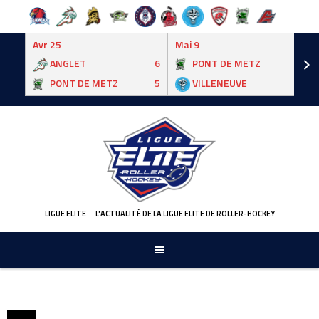
Avr 25
Mai 9
ANGLET
6
PONT DE METZ
3
PONT DE METZ
5
VILLENEUVE
6
Skip
to
content
LIGUE ELITE
L'ACTUALITÉ DE LA LIGUE ELITE DE ROLLER-HOCKEY