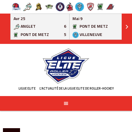
Avr 25
Mai 9
ANGLET
6
PONT DE METZ
3
PONT DE METZ
5
VILLENEUVE
6
Skip
to
content
LIGUE ELITE
L'ACTUALITÉ DE LA LIGUE ELITE DE ROLLER-HOCKEY