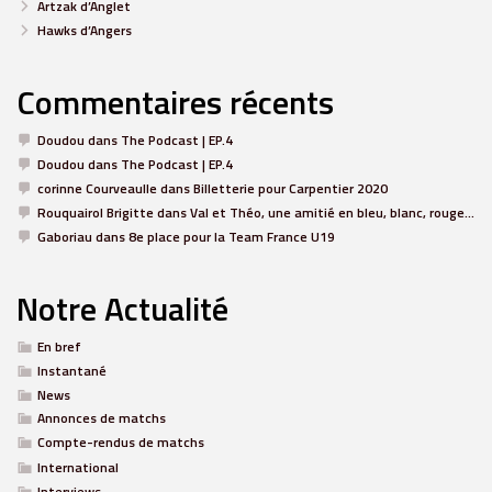
Artzak d’Anglet
Hawks d’Angers
Commentaires récents
Doudou
dans
The Podcast | EP.4
Doudou
dans
The Podcast | EP.4
corinne Courveaulle
dans
Billetterie pour Carpentier 2020
Rouquairol Brigitte
dans
Val et Théo, une amitié en bleu, blanc, rouge…
Gaboriau
dans
8e place pour la Team France U19
Notre Actualité
En bref
Instantané
News
Annonces de matchs
Compte-rendus de matchs
International
Interviews