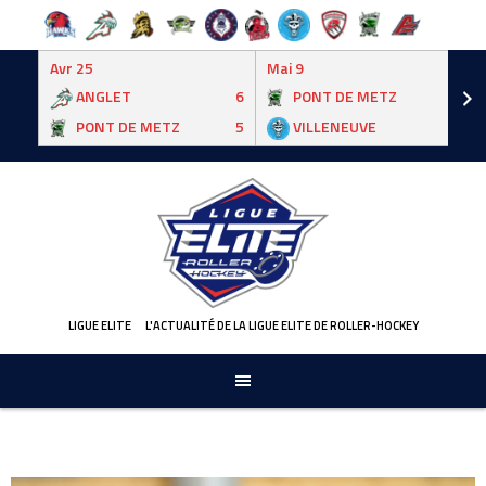
Avr 25
Mai 9
ANGLET
6
PONT DE METZ
3
PONT DE METZ
5
VILLENEUVE
6
Skip
to
content
LIGUE ELITE
L'ACTUALITÉ DE LA LIGUE ELITE DE ROLLER-HOCKEY