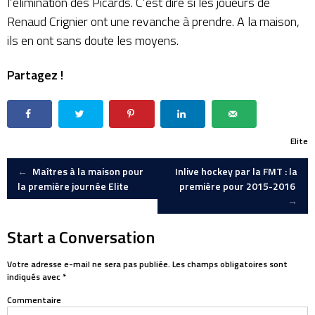
l’élimination des Picards. C’est dire si les joueurs de
Renaud Crignier ont une revanche à prendre. A la maison,
ils en ont sans doute les moyens.
Partagez !
Elite
Post
←
Maîtres à la maison pour
Inlive hockey par la FMT : la
la première journée Elite
première pour 2015-2016
→
navigation
Start a Conversation
Votre adresse e-mail ne sera pas publiée.
Les champs obligatoires sont
indiqués avec
*
Commentaire