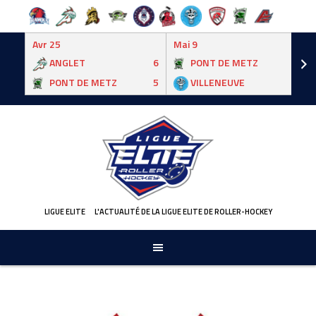
Avr 25
Mai 9
ANGLET
6
PONT DE METZ
3
PONT DE METZ
5
VILLENEUVE
6
Skip
to
content
LIGUE ELITE
L'ACTUALITÉ DE LA LIGUE ELITE DE ROLLER-HOCKEY