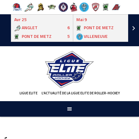
Avr 25
Mai 9
ANGLET
6
PONT DE METZ
3
PONT DE METZ
5
VILLENEUVE
6
Skip
to
content
LIGUE ELITE
L'ACTUALITÉ DE LA LIGUE ELITE DE ROLLER-HOCKEY