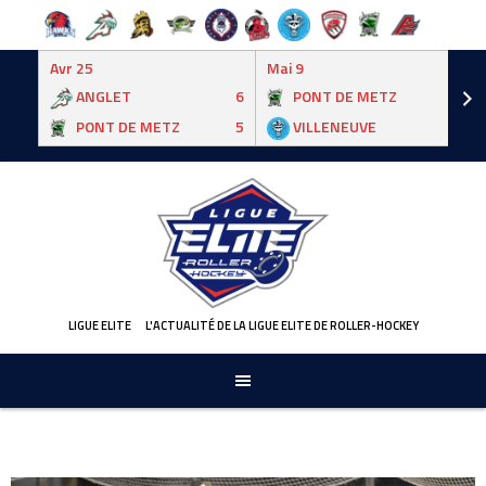
Avr 25
Mai 9
ANGLET
6
PONT DE METZ
3
PONT DE METZ
5
VILLENEUVE
6
Skip
to
content
LIGUE ELITE
L'ACTUALITÉ DE LA LIGUE ELITE DE ROLLER-HOCKEY