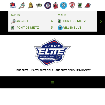
Avr 25
Mai 9
ANGLET
6
PONT DE METZ
3
PONT DE METZ
5
VILLENEUVE
6
Skip
to
content
LIGUE ELITE
L'ACTUALITÉ DE LA LIGUE ELITE DE ROLLER-HOCKEY