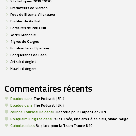
Statistiques 2019/2020
Prédateurs de Vierzon
Fous du Bitume Villeneuve
Diables de Rethel
Corsaires de Paris XIII
Yeti’s Grenoble
Tigres de Garges
Bombardiers d’Epernay
Conquérants de Caen
Artzak d’Anglet
Hawks d’Angers
Commentaires récents
Doudou
dans
The Podcast | EP.4
Doudou
dans
The Podcast | EP.4
corinne Courveaulle
dans
Billetterie pour Carpentier 2020
Rouquairol Brigitte
dans
Val et Théo, une amitié en bleu, blanc, rouge…
Gaboriau
dans
8e place pour la Team France U19