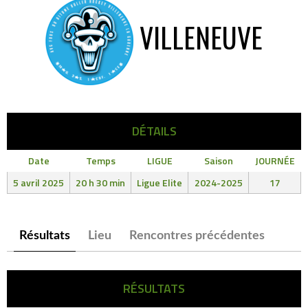
VILLENEUVE
DÉTAILS
Date
Temps
LIGUE
Saison
JOURNÉE
5 avril 2025
20 h 30 min
Ligue Elite
2024-2025
17
Résultats
Lieu
Rencontres précédentes
RÉSULTATS